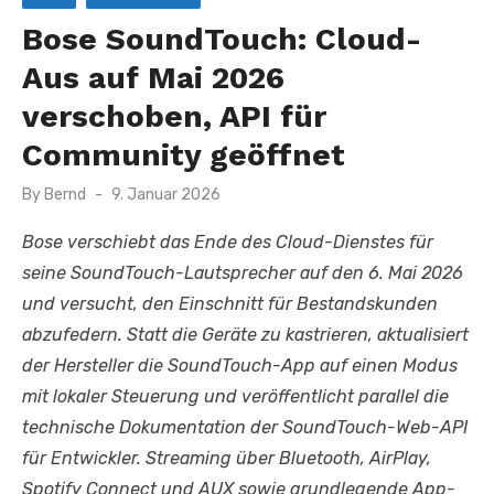
Bose SoundTouch: Cloud-
Aus auf Mai 2026
verschoben, API für
Community geöffnet
Posted
By
Bernd
9. Januar 2026
on
Bose verschiebt das Ende des Cloud-Dienstes für
seine SoundTouch-Lautsprecher auf den 6. Mai 2026
und versucht, den Einschnitt für Bestandskunden
abzufedern. Statt die Geräte zu kastrieren, aktualisiert
der Hersteller die SoundTouch-App auf einen Modus
mit lokaler Steuerung und veröffentlicht parallel die
technische Dokumentation der SoundTouch-Web-API
für Entwickler. Streaming über Bluetooth, AirPlay,
Spotify Connect und AUX sowie grundlegende App-