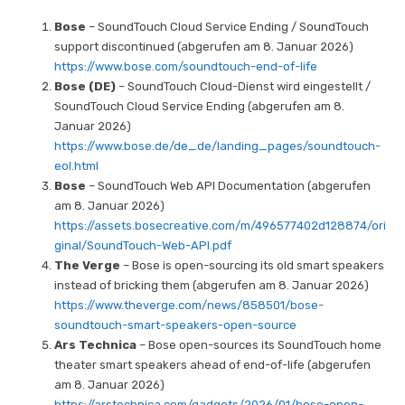
Bose
– SoundTouch Cloud Service Ending / SoundTouch
support discontinued (abgerufen am 8. Januar 2026)
https://www.bose.com/soundtouch-end-of-life
Bose (DE)
– SoundTouch Cloud-Dienst wird eingestellt /
SoundTouch Cloud Service Ending (abgerufen am 8.
Januar 2026)
https://www.bose.de/de_de/landing_pages/soundtouch-
eol.html
Bose
– SoundTouch Web API Documentation (abgerufen
am 8. Januar 2026)
https://assets.bosecreative.com/m/496577402d128874/ori
ginal/SoundTouch-Web-API.pdf
The Verge
– Bose is open-sourcing its old smart speakers
instead of bricking them (abgerufen am 8. Januar 2026)
https://www.theverge.com/news/858501/bose-
soundtouch-smart-speakers-open-source
Ars Technica
– Bose open-sources its SoundTouch home
theater smart speakers ahead of end-of-life (abgerufen
am 8. Januar 2026)
https://arstechnica.com/gadgets/2026/01/bose-open-