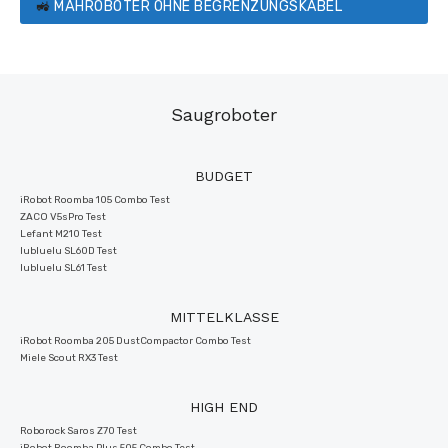
🚜
MÄHROBOTER OHNE BEGRENZUNGSKABEL
Saugroboter
BUDGET
iRobot Roomba 105 Combo Test
ZACO V5sPro Test
Lefant M210 Test
lubluelu SL60D Test
lubluelu SL61 Test
MITTELKLASSE
iRobot Roomba 205 DustCompactor Combo Test
Miele Scout RX3 Test
HIGH END
Roborock Saros Z70 Test
iRobot Roomba Plus 505 Combo Test