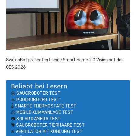
SwitchBot präsentiert seine Smart Home 2.0 Vision auf der
CES 2026
Beliebt bei Lesern
🤖
SAUGROBOTER TEST
🏊
POOLROBOTER TEST
🌡️
SMARTE THERMOSTATE TEST
🥶
MOBILE KLIMAANLAGE TEST
📷
SOLAR KAMERA TEST
🐕
SAUGROBOTER TIERHAARE TEST
❄️
VENTILATOR MIT KÜHLUNG TEST