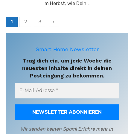
im Herbst, wie Dein …
Seitennummerierung
1
2
3
‹
der
Beiträge
Smart Home Newsletter
Trag dich ein, um jede Woche die
neuesten Inhalte direkt in deinen
Posteingang zu bekommen.
Wir senden keinen Spam! Erfahre mehr in