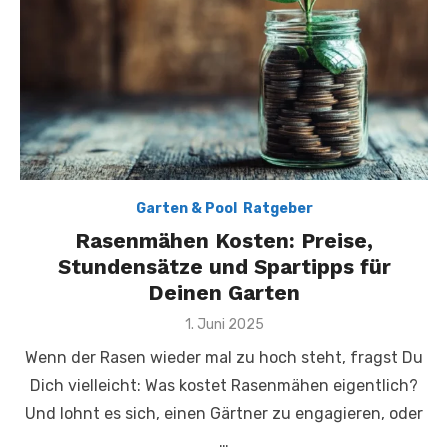
Garten & Pool
,
Ratgeber
Rasenmähen Kosten: Preise,
Stundensätze und Spartipps für
Deinen Garten
Posted
1. Juni 2025
on
Wenn der Rasen wieder mal zu hoch steht, fragst Du
Dich vielleicht: Was kostet Rasenmähen eigentlich?
Und lohnt es sich, einen Gärtner zu engagieren, oder
…