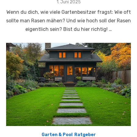
Posted
1. Juni 2025
on
Wenn du dich, wie viele Gartenbesitzer fragst: Wie oft
sollte man Rasen mähen? Und wie hoch soll der Rasen
eigentlich sein? Bist du hier richtig! …
Garten & Pool
,
Ratgeber