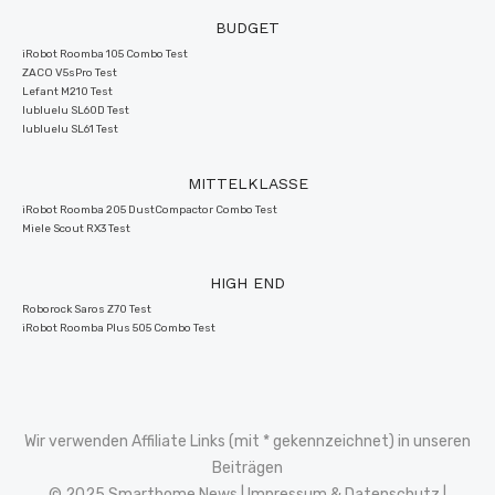
BUDGET
iRobot Roomba 105 Combo Test
ZACO V5sPro Test
Lefant M210 Test
lubluelu SL60D Test
lubluelu SL61 Test
MITTELKLASSE
iRobot Roomba 205 DustCompactor Combo Test
Miele Scout RX3 Test
HIGH END
Roborock Saros Z70 Test
iRobot Roomba Plus 505 Combo Test
Wir verwenden Affiliate Links (mit * gekennzeichnet) in unseren
Beiträgen
© 2025 Smarthome News |
Impressum
&
Datenschutz
|