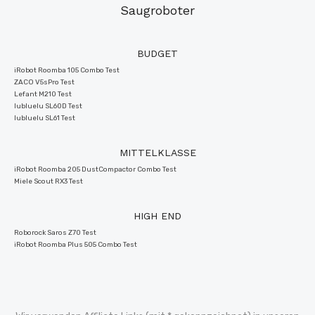
Saugroboter
BUDGET
iRobot Roomba 105 Combo Test
ZACO V5sPro Test
Lefant M210 Test
lubluelu SL60D Test
lubluelu SL61 Test
MITTELKLASSE
iRobot Roomba 205 DustCompactor Combo Test
Miele Scout RX3 Test
HIGH END
Roborock Saros Z70 Test
iRobot Roomba Plus 505 Combo Test