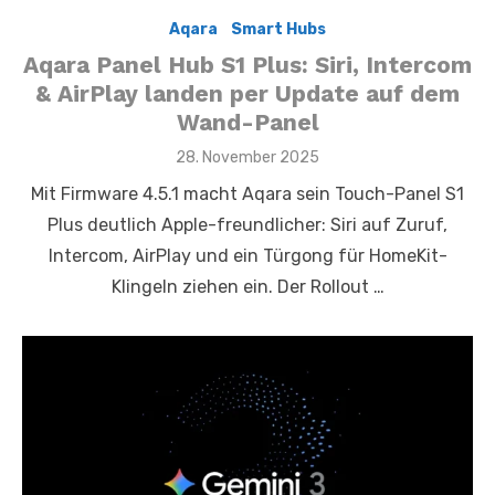
Aqara
,
,
Smart Hubs
Aqara Panel Hub S1 Plus: Siri, Intercom
& AirPlay landen per Update auf dem
Wand-Panel
Posted
28. November 2025
on
Mit Firmware 4.5.1 macht Aqara sein Touch-Panel S1
Plus deutlich Apple-freundlicher: Siri auf Zuruf,
Intercom, AirPlay und ein Türgong für HomeKit-
Klingeln ziehen ein. Der Rollout …