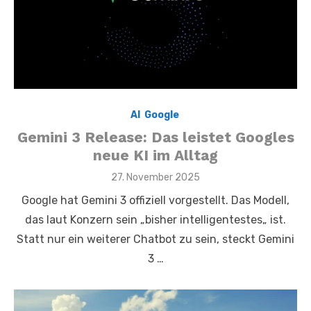
AI
,
Google
,
Gemini 3 Release: Das leistet Googles
neue KI im Alltag
Posted
27. November 2025
on
Google hat Gemini 3 offiziell vorgestellt. Das Modell,
das laut Konzern sein „bisher intelligentestes„ ist.
Statt nur ein weiterer Chatbot zu sein, steckt Gemini
3 …