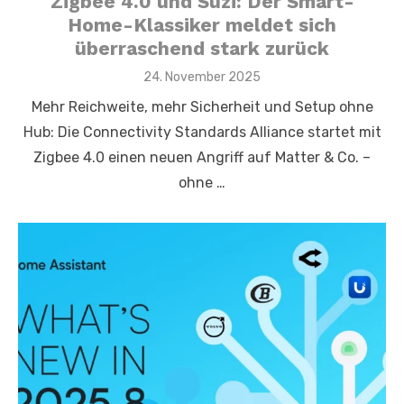
Zigbee 4.0 und Suzi: Der Smart-
Home-Klassiker meldet sich
überraschend stark zurück
Posted
24. November 2025
on
Mehr Reichweite, mehr Sicherheit und Setup ohne
Hub: Die Connectivity Standards Alliance startet mit
Zigbee 4.0 einen neuen Angriff auf Matter & Co. –
ohne …