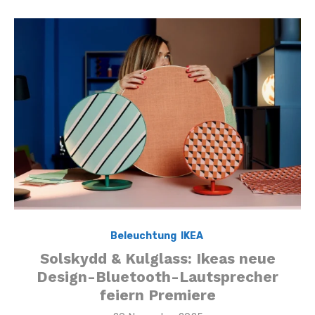
Beleuchtung
,
IKEA
,
Solskydd & Kulglass: Ikeas neue
Design-Bluetooth-Lautsprecher
feiern Premiere