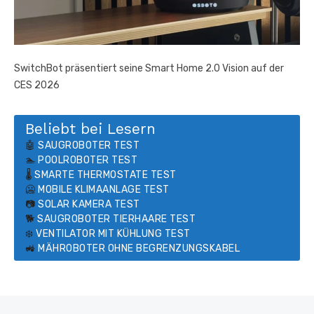
SwitchBot präsentiert seine Smart Home 2.0 Vision auf der
CES 2026
Beliebt bei Lesern
🤖
SAUGROBOTER TEST
🏊
POOLROBOTER TEST
🌡️
SMARTE THERMOSTATE TEST
🥶
MOBILE KLIMAANLAGE TEST
📷
SOLAR KAMERA TEST
🐕
SAUGROBOTER TIERHAARE TEST
❄️
VENTILATOR MIT KÜHLUNG TEST
🚜
MÄHROBOTER OHNE BEGRENZUNGSKABEL