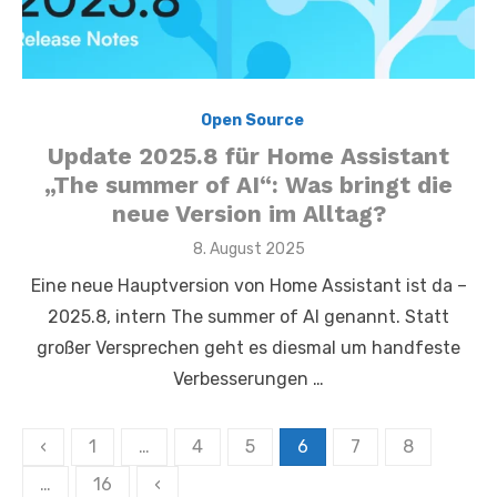
,
Open Source
Update 2025.8 für Home Assistant
„The summer of AI“: Was bringt die
neue Version im Alltag?
Posted
8. August 2025
on
Eine neue Hauptversion von Home Assistant ist da –
2025.8, intern The summer of AI genannt. Statt
großer Versprechen geht es diesmal um handfeste
Verbesserungen …
Seitennummerierung
‹
1
…
4
5
6
7
8
der
…
16
‹