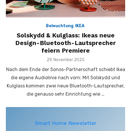
Beleuchtung
,
IKEA
,
Solskydd & Kulglass: Ikeas neue
Design-Bluetooth-Lautsprecher
feiern Premiere
Posted
29. November 2025
on
Nach dem Ende der Sonos-Partnerschaft schiebt Ikea
die eigene Audiolinie nach vorn: Mit Solskydd und
Kulglass kommen zwei neue Bluetooth-Lautsprecher,
die genauso sehr Einrichtung wie …
Smart Home Newsletter