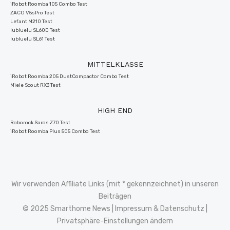
iRobot Roomba 105 Combo Test
ZACO V5sPro Test
Lefant M210 Test
lubluelu SL60D Test
lubluelu SL61 Test
MITTELKLASSE
iRobot Roomba 205 DustCompactor Combo Test
Miele Scout RX3 Test
HIGH END
Roborock Saros Z70 Test
iRobot Roomba Plus 505 Combo Test
Wir verwenden Affiliate Links (mit * gekennzeichnet) in unseren
Beiträgen
© 2025 Smarthome News |
Impressum
&
Datenschutz
|
Privatsphäre-Einstellungen ändern