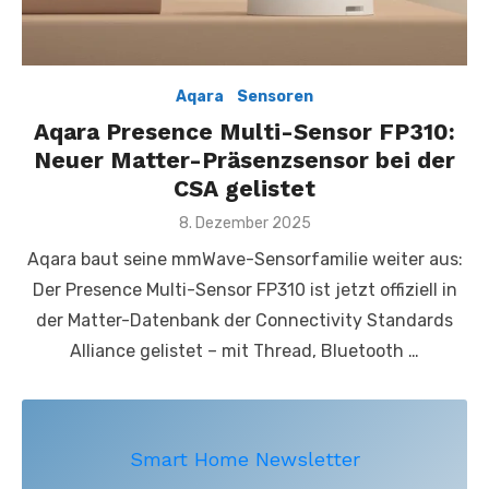
Aqara
,
,
Sensoren
Aqara Presence Multi-Sensor FP310:
Neuer Matter-Präsenzsensor bei der
CSA gelistet
Posted
8. Dezember 2025
on
Aqara baut seine mmWave-Sensorfamilie weiter aus:
Der Presence Multi-Sensor FP310 ist jetzt offiziell in
der Matter-Datenbank der Connectivity Standards
Alliance gelistet – mit Thread, Bluetooth …
Smart Home Newsletter