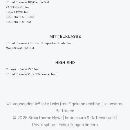
iRobot Roomba 105 Combo Test
ZACO V5sPro Test
Lefant M210 Test
lubluelu SL60D Test
lubluelu SL61 Test
MITTELKLASSE
iRobot Roomba 205 DustCompactor Combo Test
Miele Scout RX3 Test
HIGH END
Roborock Saros Z70 Test
iRobot Roomba Plus 505 Combo Test
Wir verwenden Affiliate Links (mit * gekennzeichnet) in unseren
Beiträgen
© 2025 Smarthome News |
Impressum
&
Datenschutz
|
Privatsphäre-Einstellungen ändern