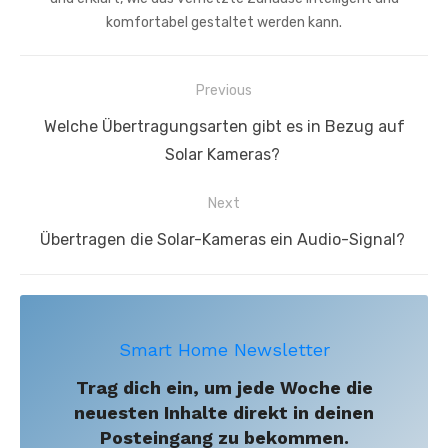
komfortabel gestaltet werden kann.
Beitragsnavigation
Previous
Previous
Welche Übertragungsarten gibt es in Bezug auf
post:
Solar Kameras?
Next
Next
Übertragen die Solar-Kameras ein Audio-Signal?
post:
Smart Home Newsletter
Trag dich ein, um jede Woche die
neuesten Inhalte direkt in deinen
Posteingang zu bekommen.