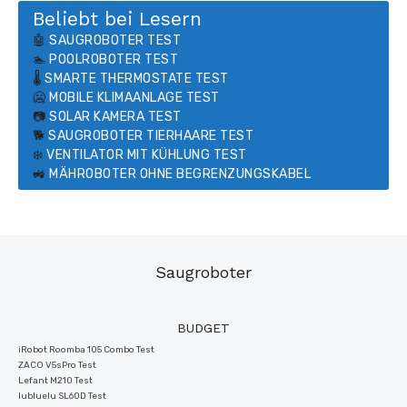
Beliebt bei Lesern
🤖
SAUGROBOTER TEST
🏊
POOLROBOTER TEST
🌡️
SMARTE THERMOSTATE TEST
🥶
MOBILE KLIMAANLAGE TEST
📷
SOLAR KAMERA TEST
🐕
SAUGROBOTER TIERHAARE TEST
❄️
VENTILATOR MIT KÜHLUNG TEST
🚜
MÄHROBOTER OHNE BEGRENZUNGSKABEL
Saugroboter
BUDGET
iRobot Roomba 105 Combo Test
ZACO V5sPro Test
Lefant M210 Test
lubluelu SL60D Test