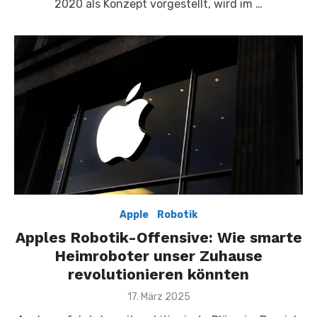
2020 als Konzept vorgestellt, wird im …
Apple
,
,
Robotik
Apples Robotik-Offensive: Wie smarte
Heimroboter unser Zuhause
revolutionieren könnten
Posted
17. März 2025
on