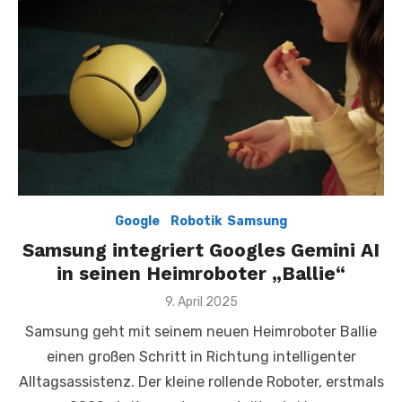
Google
,
,
Robotik
,
Samsung
Samsung integriert Googles Gemini AI
in seinen Heimroboter „Ballie“
Posted
9. April 2025
on
Samsung geht mit seinem neuen Heimroboter Ballie
einen großen Schritt in Richtung intelligenter
Alltagsassistenz. Der kleine rollende Roboter, erstmals