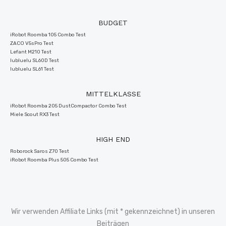
BUDGET
iRobot Roomba 105 Combo Test
ZACO V5sPro Test
Lefant M210 Test
lubluelu SL60D Test
lubluelu SL61 Test
MITTELKLASSE
iRobot Roomba 205 DustCompactor Combo Test
Miele Scout RX3 Test
HIGH END
Roborock Saros Z70 Test
iRobot Roomba Plus 505 Combo Test
Wir verwenden Affiliate Links (mit * gekennzeichnet) in unseren
Beiträgen