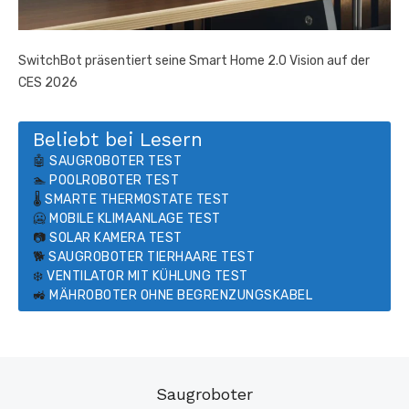
SwitchBot präsentiert seine Smart Home 2.0 Vision auf der
CES 2026
Beliebt bei Lesern
🤖
SAUGROBOTER TEST
🏊
POOLROBOTER TEST
🌡️
SMARTE THERMOSTATE TEST
🥶
MOBILE KLIMAANLAGE TEST
📷
SOLAR KAMERA TEST
🐕
SAUGROBOTER TIERHAARE TEST
❄️
VENTILATOR MIT KÜHLUNG TEST
🚜
MÄHROBOTER OHNE BEGRENZUNGSKABEL
Saugroboter