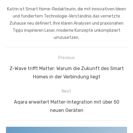
Katrin ist Smart Home-Redakteurin, die mit innovativen Ideen
und fundiertem Technologie-Verständnis das vernetzte
Zuhause neu definiert. Ihre klaren Analysen und praxisnahen
Tipps inspirieren Leser, moderne Konzepte unkompliziert
umzusetzen.
Beitragsnavigation
Previous
Previous
Z-Wave trifft Matter: Warum die Zukunft des Smart
post:
Homes in der Verbindung liegt
Next
Next
Aqara erweitert Matter-Integration mit über 50
post:
neuen Geräten